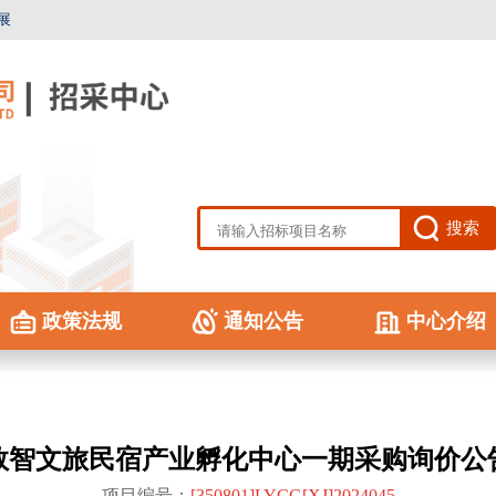
展
搜索
政策法规
通知公告
中心介绍
数智文旅民宿产业孵化中心一期采购询价公
项目编号：
[350801]LYCG[XJ]2024045