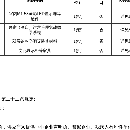
采购标的
简要
位）
口
室内M1.53全彩LED显示屏等
1(批)
否
详见
硬件
民宿（酒店）运营管理实战教
1(套)
否
详见
学系统
双层钢构亭阁等装修材料
1(批)
否
详见
文化展示柜等家具
1(批)
否
详见
》第二十二条规定;
求：
购，供应商须提供中小企业声明函。监狱企业、残疾人福利性单